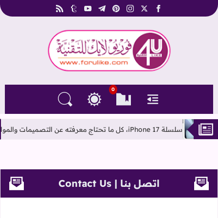
rss
tumblr
youtube
telegram
pinterest
instagram
facebook
x
فوريو لايك للتقنية
0
القائمة
العلامات المرجعية
البحث في المدونة
التغيير بين الوضع النهاري والداكن
سلسلة iPhone 17، كل ما تحتاج معرفته عن التصميمات والمواصفات المنتظرة
اتصل بنا | Contact Us