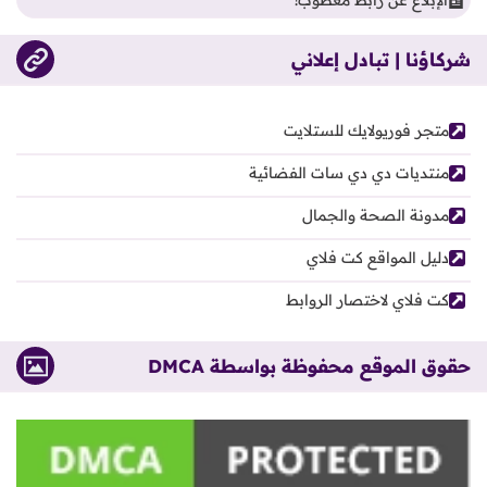
الإبلاغ عن رابط معطوب!
شركاؤنا | تبادل إعلاني
متجر فوريولايك للستلايت
منتديات دي دي سات الفضائية
مدونة الصحة والجمال
دليل المواقع كت فلاي
كت فلاي لاختصار الروابط
حقوق الموقع محفوظة بواسطة DMCA