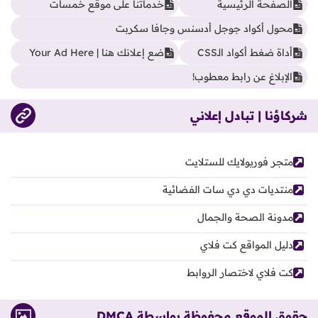
الصفحة الرئيسية
خدماتنا على موقع خمسات
محول أكواد جوجل أدسنس وجافا سكربت
أداة ضغط أكواد الـCSS
ضع إعلانك هنا | Your Ad Here
الإبلاغ عن رابط معطوب!
شركاؤنا | تبادل إعلاني
متجر فوريولايك للستلايت
منتديات دي دي سات الفضائية
مدونة الصحة والجمال
دليل المواقع كت فلاي
كت فلاي لاختصار الروابط
حقوق الموقع محفوظة بواسطة DMCA