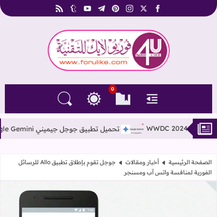
rss
tumblr
youtube
telegram
pinterest
instagram
facebook
x
فوريو لايك للتقنية
0
القائمة
العلامات المرجعية
البحث في المدونة
التغيير بين الوضع النهاري والداكن
تحميل تطبيق جوجل جيميني Google Gemini | جوجل بارد Google Bard سابقاً
الصفحة الرئيسية
أخبار ومقالات
جوجل تقوم بإطلاق تطبيق Allo للرسائل
الفورية لمنافسة واتس آب ومسنجر