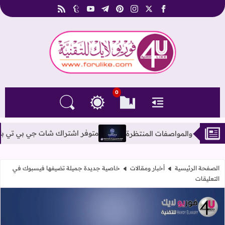
rss
tumblr
youtube
telegram
pinterest
instagram
facebook
x
فوريو لايك للتقنية
0
القائمة
العلامات المرجعية
البحث في المدونة
التغيير بين الوضع النهاري والداكن
متوفر اشتراك شات جي بي تي بلس ChatGPT-4o PLUS بأحدث الإصدارات مفتوح بدون ليمت
الصفحة الرئيسية
أخبار ومقالات
خاصية جديدة جميلة تضيفها فيسبوك في
التعليقات