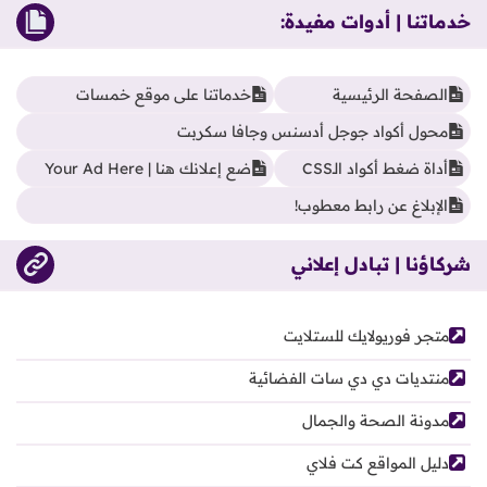
خدماتنا | أدوات مفيدة:
الصفحة الرئيسية
خدماتنا على موقع خمسات
محول أكواد جوجل أدسنس وجافا سكربت
أداة ضغط أكواد الـCSS
ضع إعلانك هنا | Your Ad Here
الإبلاغ عن رابط معطوب!
شركاؤنا | تبادل إعلاني
متجر فوريولايك للستلايت
منتديات دي دي سات الفضائية
مدونة الصحة والجمال
دليل المواقع كت فلاي