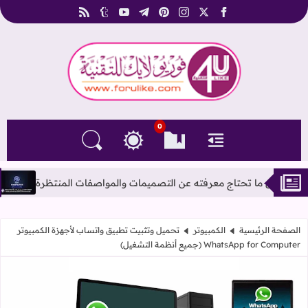
rss
tumblr
youtube
telegram
pinterest
instagram
facebook
x
فوريو لايك للتقنية
0
القائمة
العلامات المرجعية
البحث في المدونة
التغيير بين الوضع النهاري والداكن
متوفر اشتراك شات جي 
الصفحة الرئيسية
الكمبيوتر
تحميل وتثبيت تطبيق واتساب لأجهزة الكمبيوتر
WhatsApp for Computer (جميع أنظمة التشغيل)