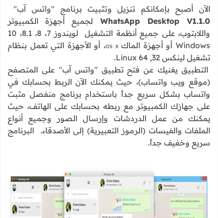
الآن أصبح بإمكانكم تنزيل وتثبيت برنامج "واتس آب"
WhatsApp Desktop V1.1.0
لجميع أجهزة الكمبيوتر
واللابتوب، على جميع أنظمة التشغيل لويندوز 7، 8، 8.1، 10
Windows أو أجهزة الماك
، أو الأجهزة التي تعمل بنظام
OS X
تشغيل لينكس 32, 64 Linux.
التطبيق يغنيك عن فتح تطبيق "واتس آب" على المتصفح
(موقع ويب واتساب)، حيث يمكنك الآن الربط بحسابك في
واتساب بشكل سريع جداً باستخدام برنامج منفصل مثبت
على جهازك الكمبيوتر مع ربطه بحسابك على الهاتف، حيث
يمكنك من عمل الدردشات وإرسال الصور وجميع أنواع
الملفات والفيسات (الرموز التعبيرية) إلى الأصدقاء. البرنامج
سريع وخفيف جداً.