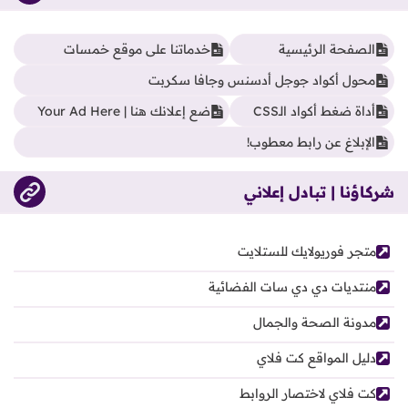
الصفحة الرئيسية
خدماتنا على موقع خمسات
محول أكواد جوجل أدسنس وجافا سكربت
أداة ضغط أكواد الـCSS
ضع إعلانك هنا | Your Ad Here
الإبلاغ عن رابط معطوب!
شركاؤنا | تبادل إعلاني
متجر فوريولايك للستلايت
منتديات دي دي سات الفضائية
مدونة الصحة والجمال
دليل المواقع كت فلاي
كت فلاي لاختصار الروابط