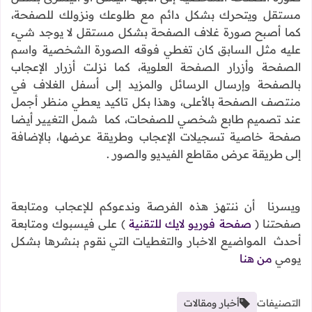
مستقل ويتحرك بشكل دائم مع طلوعك ونزولك للصفحة،
كما أصبح صورة غلاف الصفحة بشكل مستقل لا يوجد شيء
عليه مثل السابق كان تغطي فوقه الصورة الشخصية واسم
الصفحة وأزرار الصفحة العلوية، كما نزلت أزرار الإعجاب
بالصفحة وإرسال الرسائل والمزيد إلى أسفل الغلاف في
منتصف الصفحة بالأعلى، وهذا بكل تاكيد يعطي منظر أجمل
عند تصميم طابع شخصي للصفحات، كما شمل التغيير أيضا
صفحة خاصية تسجيلات الإعجاب وطريقة عرضها، بالإضافة
إلى طريقة عرض مقاطع الفيديو والصور .
ويسرنا أن ننتهز هذه الفرصة وندعوكم للإعجاب ومتابعة
صفحتنا (
صفحة فوريو لايك للتقنية
) على فيسبوك ومتابعة
أحدث المواضيع الاخبار والتغطيات التي نقوم بنشرها بشكل
يومي
من هنا
التصنيفات
أخبار ومقالات