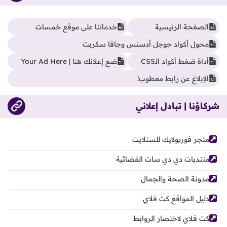
الصفحة الرئيسية
خدماتنا على موقع خمسات
محول أكواد جوجل أدسنس وجافا سكربت
أداة ضغط أكواد الـCSS
ضع إعلانك هنا | Your Ad Here
الإبلاغ عن رابط معطوب!
شركاؤنا | تبادل إعلاني
متجر فوريولايك للستلايت
منتديات دي دي سات الفضائية
مدونة الصحة والجمال
دليل المواقع كت فلاي
كت فلاي لاختصار الروابط