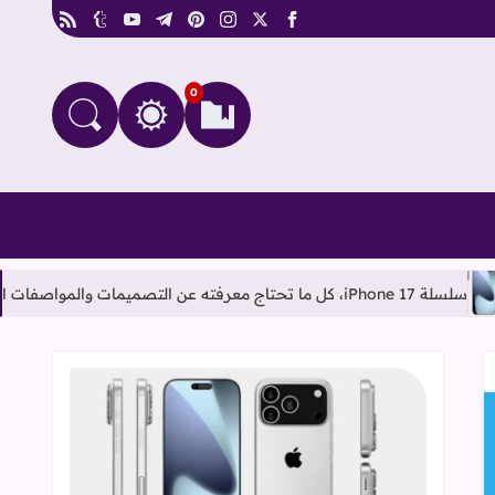
rss
tumblr
youtube
telegram
pinterest
instagram
facebook
x
0
العلامات المرجعية
البحث في الم
التغيير بين الوضع النهار
قراءة المزيد عن سلسلة iPhone 17، كل ما تحتاج معرفته عن التصميمات والمواصفات المنتظرة