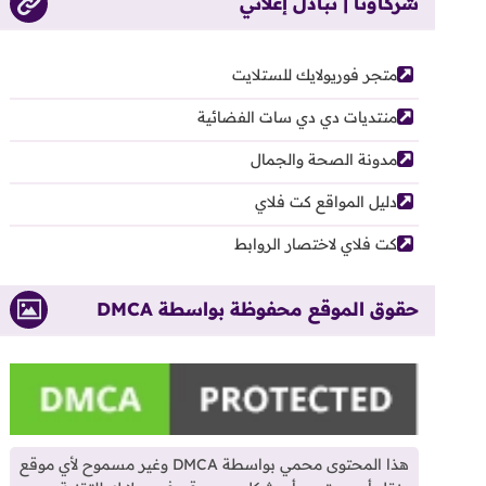
شركاؤنا | تبادل إعلاني
متجر فوريولايك للستلايت
منتديات دي دي سات الفضائية
مدونة الصحة والجمال
دليل المواقع كت فلاي
كت فلاي لاختصار الروابط
حقوق الموقع محفوظة بواسطة DMCA
هذا المحتوى محمي بواسطة DMCA وغير مسموح لأي موقع