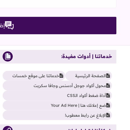
إظه
خدماتنا | أدوات مفيدة:
الصفحة الرئيسية
خدماتنا على موقع خمسات
محول أكواد جوجل أدسنس وجافا سكربت
أداة ضغط أكواد الـCSS
ضع إعلانك هنا | Your Ad Here
الإبلاغ عن رابط معطوب!