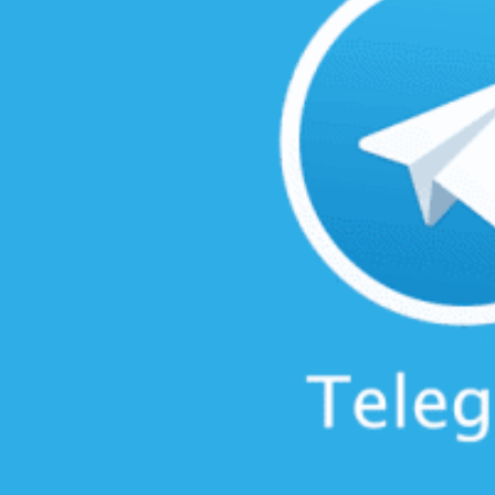
برنامج المحادثات المتميز تليغرام Telegram 0.10.18 فى نسخته الخاصة بالكمبيوتر