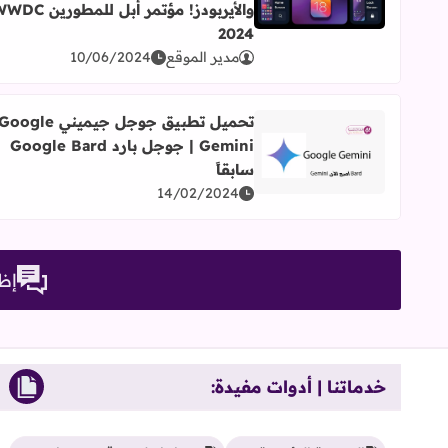
اقرأ المزيد عن مميزات تحديثات أبل الجديدة iOS 18 للآيفون والآيباد والماك وساعة أبل والأيربودز! مؤتمر أبل للمطورين WWDC 2024
والأيربودز! مؤتمر أبل للمطورين
2024
مدير الموقع
10/06/2024
تحميل تطبيق جوجل جيميني oogle
Gemini | جوجل بارد Google Bard
اقرأ المزيد عن تحميل تطبيق جوجل جيميني Google Gemini | جوجل بارد Google Bard سابقاً
سابقاً
14/02/2024
إظه
خدماتنا | أدوات مفيدة: