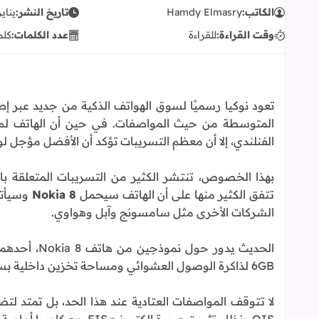
الكاتب:
Hamdy Elmasry
تاريخ النشر:
يناير 21, 7
وقت القراءة:
للقراءة
عدد الكلمات:
كلم
تعود نوكيا رسميًا لسوق الهواتف الذكية من جديد عبر إ
المتوسطة من حيث المواصفات. في حين أن الهاتف لم 
الفنلندي، إلا أن معظم التسريبات تؤكد أن الأفضل مؤجل ل
بهذا الخصوص، تنتشر الكثير من التسريبات المتعلقة باله
تتفق الكثير منها على أن الهاتف سيحمل
Nokia 8
وسيأتي
الشركات الأخرى مثل سامسونج وآبل وهواوي.
6GB لذاكرة الوصول العشوائي ومساحة تخزين داخلية بسعة 64 أو 128 GB مع دعمٍ لبطاقات microSD.