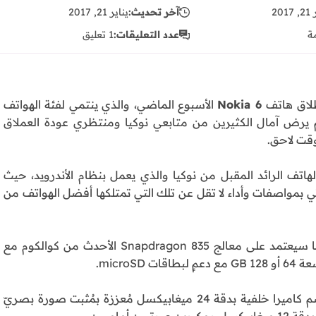
201
آخر تحديث:
يناير 21, 2017
ة
عدد التعليقات:
1 تعليق
طلاق هاتف
Nokia 6
الأسبوع الماضي، والذي ينتمي لفئة الهواتف
يرض آمال الكثيرين من متابعي نوكيا ومنتظري عودة العملاق
وقت لاحق.
اتف الرائد المقبل من نوكيا والذي يعمل بنظام الأندرويد، حيث
 بمواصفات وأداء لا تقل عن تلك التي تمتلكها أفضل الهواتف من
الحديث يدور حول نموذجين من هاتف Nokia 8، أحدهما سيعتمد على معالج Snapdragon 835 الأحدث من كوالكوم مع
لا تتوقف المواصفات العتادية عند هذا الحد، بل تمتد لتضم كاميرا خلفية بدقة 24 ميغابيكسل مُعززة بمُثبت صورة بصريّ