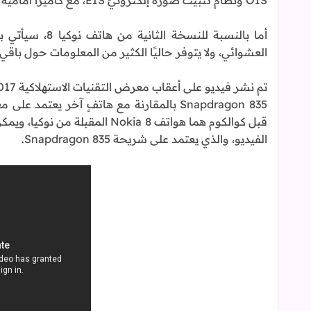
OIS ونظام تثبيت صورة إلكترونيّ EIS، مع كاميرا أمامية بدقة 12 ميغابيكسل ومكبرين صوتيين أماميين.
العشوائي، ولا يتوفر حاليًا الكثير من المعلومات حول باقي
قبل كوالكوم هما هواتف Nokia 8 
الفيديو، والذي يعتمد على شريحة Snapdragon 835.