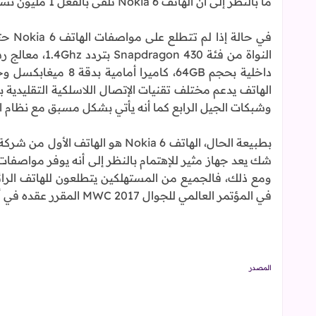
ما بالنظر إلى أن الهاتف Nokia 6 تلقى بالفعل 1 مليون تسجيل مسبق من أجل الدفعة الأولى.
وشبكات الجيل الرابع كما أنه يأتي بشكل مسبق مع نظام الأندرويد .0
في المؤتمر العالمي للجوال MWC 2017 المقرر عقده في أواخر شهر فبراير المقبل بمدينة برشلونة الإسبانية.
المصدر