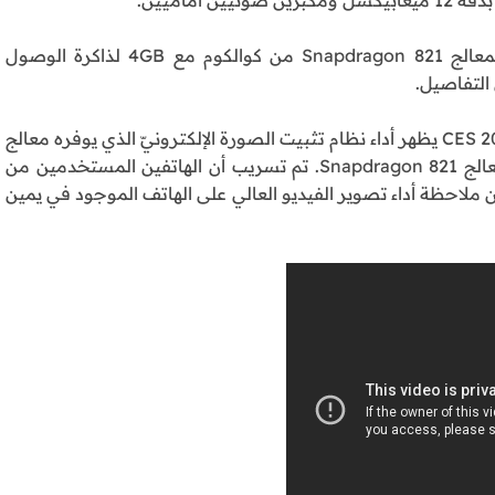
أما بالنسبة للنسخة الثانية من هاتف نوكيا 8، سيأتي بمعالج Snapdragon 821 من كوالكوم مع 4GB لذاكرة الوصول
 التفاصيل.
تم نشر فيديو على أعقاب معرض التقنيات الاستهلاكية CES 2017 يظهر أداء نظام تثبيت الصورة الإلكترونيّ الذي يوفره معالج
Snapdragon 835 بالمقارنة مع هاتفٍ آخر يعتمد على معالج Snapdragon 821. تم تسريب أن الهاتفين المستخدمين من
المقبلة من نوكيا، ويمكن ملاحظة أداء تصوير الفيديو العالي على الهاتف الموجود في يمين