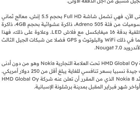
في حالة إذا لم تتطلع على مواصفات الهاتف Nokia 6 حتى الآن، فهي تشمل شاشة Full HD بحجم 5.5 إنش، معالج ثماني
النواة من فئة Snapdragon 430 بتردد 1.4Ghz، معالج رسوميات من فئة Adreno 505، ذاكرة عشوائية بحجم 4GB، ذاكرة
داخلية بحجم 64GB، كاميرا أمامية بدقة 8 ميغابكسل وخلفية بدقة 16 ميغابكسل مع فلاش LED. وعلاوة على ذلك، فهذا
الهاتف يدعم مختلف تقنيات الإتصال اللاسلكية التقليدية بما في ذلك WiFi والبلوتوث و GPS فضلا عن شبكات الجيل الثالث
7 Nougat.
بطبيعة الحال، الهاتف Nokia 6 هو الهاتف الأول من شركة HMD Global Oy تحت العلامة التجارية Nokia وهو من دون أدنى
شك يعد جهاز مثير للإهتمام بالنظر إلى أنه يوفر مواصفات جيدة نسبيا بسعر تنافسي للغاية يبلغ أقل من 250 دولار أمريكي.
ومع ذلك، فالجميع من المستهلكين يتطلعون للهاتف الرائد Nokia 8 الذي من المقرر أن تعلن عنه شركة HMD Global Oy