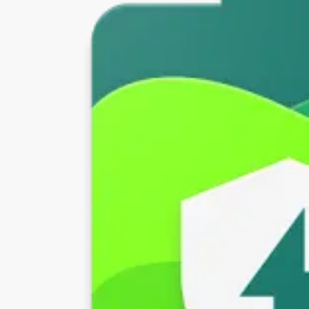
اختبر قدرة وأداء بطارية هاتفك مع تطبيق Accu​Battery المميز