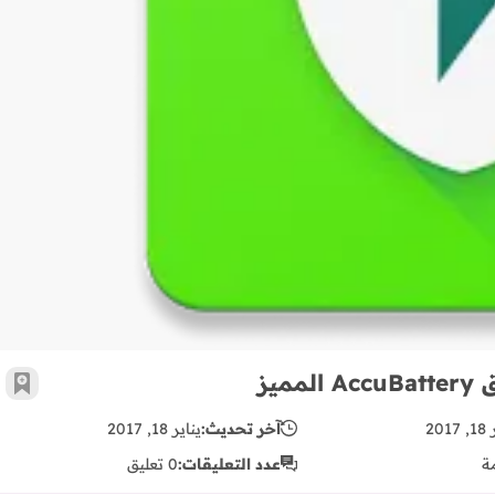
يز
أضف 
201
آخر تحديث:
يناير 18, 2017
ة
عدد التعليقات:
0 تعليق