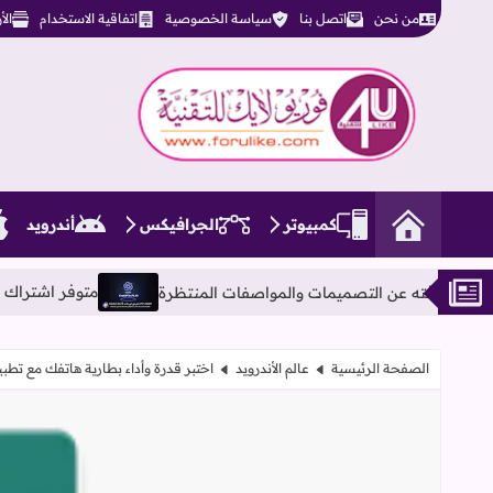
من نحن
اتصل بنا
سياسة الخصوصية
اتفاقية الاستخدام
ال
فوريو لايك للتقنية
كمبيوتر
الجرافيكس
أندرويد
متوفر اشتراك شات جي بي تي بلس ChatGPT-4o PLUS بأحدث الإصدارات مفتو
الصفحة الرئيسية
عالم الأندرويد
اختبر قدرة وأداء بطارية هاتفك مع تطبيق Accu​Battery الم