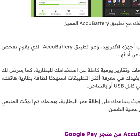
 Accu​Battery المميز
نستعرض اليوم أحد أهم التطبيقات المفيدة جداً لأصحاب أجهزة الأندرويد، وهو تطبيق Accu​Battery الذي يقوم بفحص
ن أدائها.
Accu​Batter أنه يعطيك معلومات وتقارير يومية كاملة عن استخدامك للبطارية، كما يعرض لك
فيدك في معرفة أكثر التطبيقات استهلاكا لطاقة بطارية هاتفك،
بالشاحن.
حيث يساعدك على إطالة عمر البطارية، ويعلمك كم الوقت المتبقي
ل عملية الشحن.