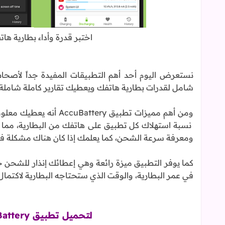
اختبر قدرة وأداء بطارية هاتفك مع تطبيق
شامل لقدرات بطارية هاتفك ويعطيك تقارير كاملة شاملة ع
ومن أهم مميزات تطبيق y
نسبة استهلاك كل تطبيق على هاتفك من البطارية، مما ي
ومعرفة سرعة الشحن، كما يعلمك إذا كان هناك مشكلة في كابل USB أو 
كما يوفر التطبيق ميزة رائعة وهي إعطائك إنذار للشحن 
في عمر البطارية، والوقت الذي ستحتاجه البطارية لاكتما
لتحميل تطبيق Accu​Battery من متجر Google Pay