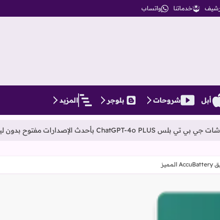
أرشيف
خدماتنا
واتساب
أبل
شروحات
بلوجر
المزيد
ح بدون ليمت
بدء إ
ميز