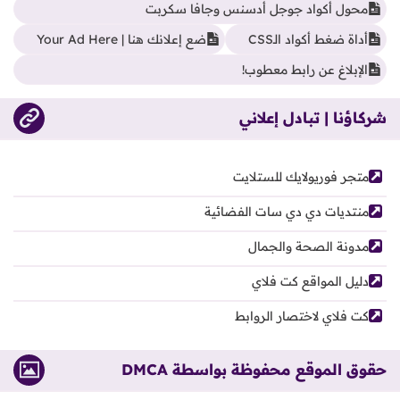
محول أكواد جوجل أدسنس وجافا سكربت
أداة ضغط أكواد الـCSS
ضع إعلانك هنا | Your Ad Here
الإبلاغ عن رابط معطوب!
شركاؤنا | تبادل إعلاني
متجر فوريولايك للستلايت
منتديات دي دي سات الفضائية
مدونة الصحة والجمال
دليل المواقع كت فلاي
كت فلاي لاختصار الروابط
حقوق الموقع محفوظة بواسطة DMCA