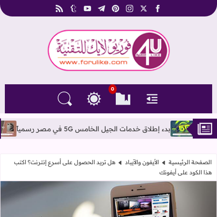
rss
tumblr
youtube
telegram
pinterest
instagram
facebook
x
فوريو لايك للتقنية
0
القائمة
العلامات المرجعية
البحث في المدونة
التغيير بين الوضع النهاري والداكن
بدء إطلاق خدمات الجيل الخامس 5G في مصر رسمياً
المقارنة بين 
الصفحة الرئيسية
الأيفون والآيباد
هل تريد الحصول على أسرع إنترنت؟ اكتب
هذا الكود على أيفونك