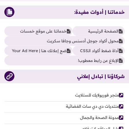
خدماتنا | أدوات مفيدة:
الصفحة الرئيسية
خدماتنا على موقع خمسات
محول أكواد جوجل أدسنس وجافا سكربت
أداة ضغط أكواد الـCSS
ضع إعلانك هنا | Your Ad Here
الإبلاغ عن رابط معطوب!
شركاؤنا | تبادل إعلاني
متجر فوريولايك للستلايت
منتديات دي دي سات الفضائية
مدونة الصحة والجمال
دليل المواقع كت فلاي