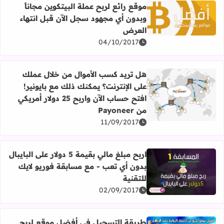
موقع رائع لربح عملة البيتكوين مجاناً
وبدون أي مجهود سجل الآن قبل انتهاء
اقرأ المزيد عن موقع رائع لربح عملة البيتكوين مجاناً وبدون 
العرض
04/10/2017
هل تريد كسب الأموال من خلال عملك
على الإنترنت؟ يمكنك ذلك مع بايونير!
افتح حساب الآن واربح 25 دولار أمريكي
اقرأ المزيد عن هل تريد كسب الأموال من خلال عملك على الإنترنت؟ يمكنك ذلك 
من Payoneer
11/09/2017
اربح مبلغ مالي بقيمة 5 دولار على البايبال
بدون أي تعب - مع مسابقة فوريو لايك
اقرأ المزيد عن اربح مبلغ مالي بقيمة 5 دولار على البايبال بدون أي تعب - مع مسابقة فوريو لايك للتقنية
للتقنية
02/09/2017
طريقة التسجيل في أفضل موقع لربح