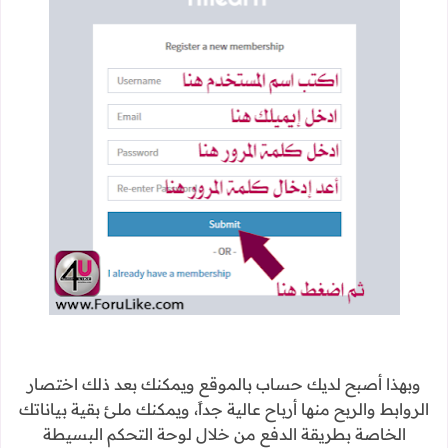
وبهذا أصبح لديك حساب بالموقع ويمكنك بعد ذلك اختصار
الروابط والربح منها أرباح عالية جداً، ويمكنك ملئ بقية بياناتك
الخاصة بطريقة الدفع من خلال لوحة التحكم البسيطة