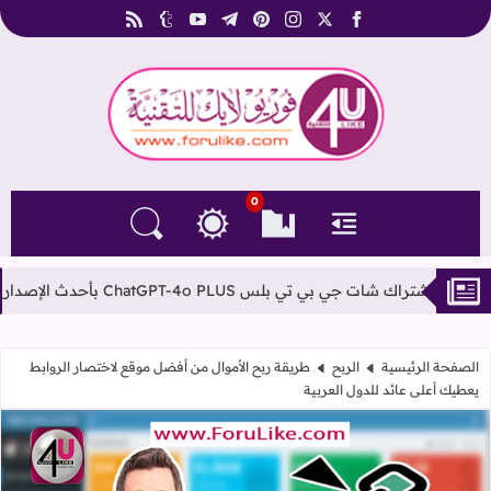
rss
tumblr
youtube
telegram
pinterest
instagram
facebook
x
فوريو لايك للتقنية
0
القائمة
العلامات المرجعية
البحث في المدونة
التغيير بين الوضع النهاري والداكن
س ChatGPT-4o PLUS بأحدث الإصدارات مفتوح بدون ليمت
الصفحة الرئيسية
الربح
طريقة ربح الأموال من أفضل موقع لاختصار الروابط
يعطيك أعلى عائد للدول العربية