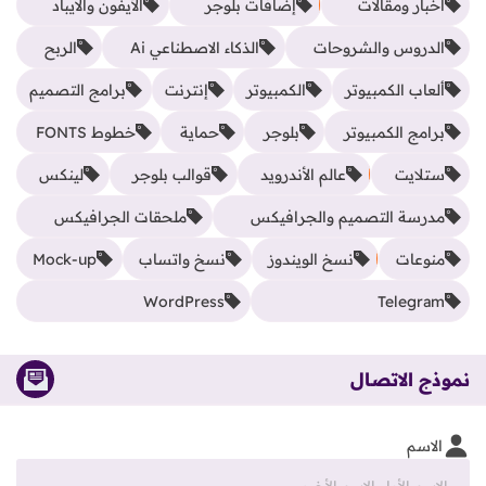
أخبار ومقالات
إضافات بلوجر
الأيفون والآيباد
الدروس والشروحات
الذكاء الاصطناعي Ai
الربح
ألعاب الكمبيوتر
الكمبيوتر
إنترنت
برامج التصميم
برامج الكمبيوتر
بلوجر
حماية
خطوط FONTS
ستلايت
عالم الأندرويد
قوالب بلوجر
لينكس
مدرسة التصميم والجرافيكس
ملحقات الجرافيكس
منوعات
نسخ الويندوز
نسخ واتساب
Mock-up
WordPress
Telegram
نموذج الاتصال
الاسم