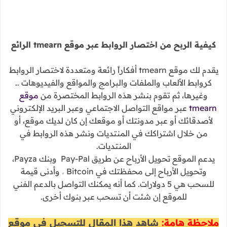
كيفية الربح من اختصار الروابط عبر موقع tmearn الرائع
يقدم لك موقع tmearn أفكاراً رائعة ومتعددة لاختصار الروابط
كروابط الألعاب والملفات والبرامج والمواقع والفيديوهات ..
وغيرها، ثم تقوم بنشر هذه الروابط المختصرة من
موقع
tmearn
عبر مواقع التواصل الاجتماعي وعبر البريد الإلكتروني
لأصدقائك أو عبر مدونتك أو موقعك إن كان لديك موقع، أو
من خلال اشتراكك في المنتديات ونشر هذه الروابط في
المنتديات.
يدعم الموقع تحويل الأرباح عن طريق Pay-Pal وبنك Payza،
وتحويل الأرباح إلى محفظتك في Bitcoin
،
وأدنى قيمة
للسحب هي 5 دولارات. كما أنه يمكنك التواصل بالدعم الفني
للموقع إن شئت أن تسحب عبر بنوك أخرى.
ملاحظة هامة:
شاهد هذا المقال للتسجيل في موقع