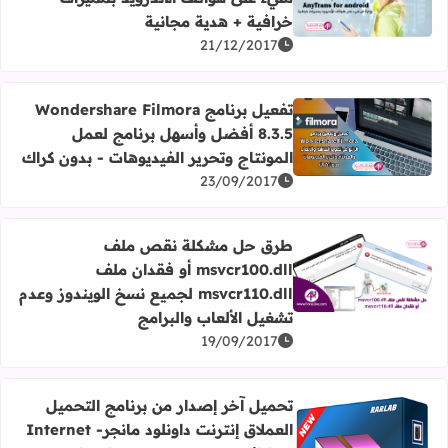
اقرأ المزيد عن برنامج AnyTrans for android لإدارة كل شيء على هواتف الأندرويد بمميزات خرافية + هدية مجانية
خرافية + هدية مجانية
21/12/2017
تفعيل برنامج Wondershare Filmora
8.3.5 أفضل وأسهل برنامج لعمل
اقرأ المزيد عن تفعيل برنامج Wondershare Filmora 8.3.5 أفضل وأسهل برنامج لعمل المونتاج وتحرير الفيديوهات - بدون كراك
المونتاج وتحرير الفيديوهات - بدون كراك
23/09/2017
طرق حل مشكلة نقص ملف
msvcr100.dll أو فقدان ملف
اقرأ المزيد عن طرق حل مشكلة نقص ملف msvcr100.dll أو فقدان ملف msvcr110.dll لجميع نسخ الويندوز وعدم تشغيل الألعاب والبرامج
msvcr110.dll لجميع نسخ الويندوز وعدم
تشغيل الألعاب والبرامج
19/09/2017
تحميل آخر إصدار من برنامج التحميل
العملاق إنترنت داونلود مانجر- Internet