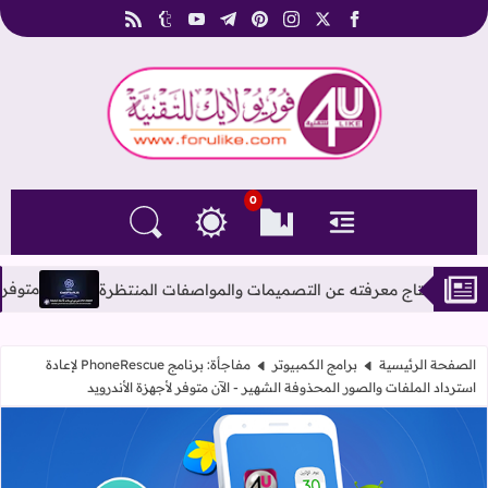
rss
tumblr
youtube
telegram
pinterest
instagram
facebook
x
فوريو لايك للتقنية
0
القائمة
العلامات المرجعية
البحث في المدونة
التغيير بين الوضع النهاري والداكن
متوفر اشتراك شات جي بي تي بلس ChatGPT-4o PLUS 
الصفحة الرئيسية
برامج الكمبيوتر
مفاجأة: برنامج PhoneRescue لإعادة
استرداد الملفات والصور المحذوفة الشهير - الآن متوفر لأجهزة الأندرويد