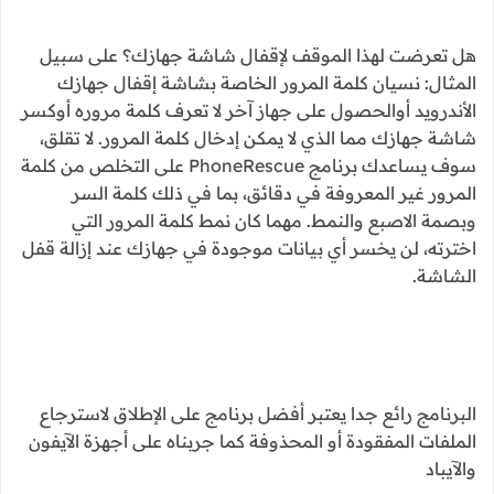
هل تعرضت لهذا الموقف لإقفال شاشة جهازك؟ على سبيل
المثال: نسيان كلمة المرور الخاصة بشاشة إقفال جهازك
الأندرويد أوالحصول على جهاز آخر لا تعرف كلمة مروره أوكسر
شاشة جهازك مما الذي لا يمكن إدخال كلمة المرور. لا تقلق،
سوف يساعدك برنامج PhoneRescue على التخلص من كلمة
المرور غير المعروفة في دقائق، بما في ذلك كلمة السر
وبصمة الاصبع والنمط. مهما كان نمط كلمة المرور التي
اخترته، لن يخسر أي بيانات موجودة في جهازك عند إزالة قفل
الشاشة.
البرنامج رائع جدا يعتبر أفضل برنامج على الإطلاق لاسترجاع
الملفات المفقودة أو المحذوفة كما جربناه على أجهزة الآيفون
والآيباد