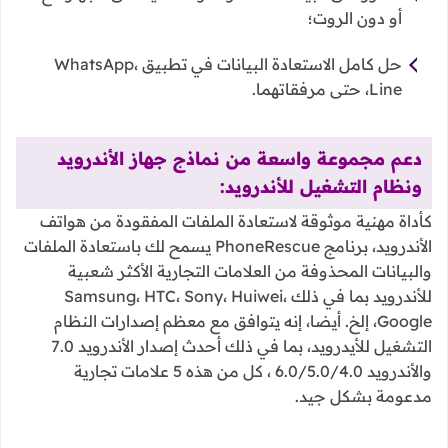
أو دون الروت؛
حل كامل الاستعادة البيانات في تطبيق WhatsApp،
Line، حتى مرفقاتهما.
دعم مجموعة واسعة من نماذج جهاز الأندرويد
ونظام التشغيل للأندرويد:
كأداة مهنية موثوقة لاستعادة الملفات المفقودة من هواتف
الأندرويد، برنامج PhoneRescue يسمح لك باستعادة الملفات
والبيانات المحذوفة من العلامات التجارية الأكثر شعبية
للأندرويد بما في ذلك Samsung، HTC، Sony، Huiwei،
Google، إلخ. أيضا، إنه يتوافق مع معظم إصدارات النظام
التشغيل للأيدرويد، بما في ذلك أحدث إصدار الأندرويد 7.0
والأندرويد 6.0/5.0/4.0 ، كل من هذه 5 علامات تجارية
مدعومة بشكل جيد.