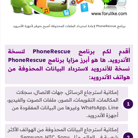
برنامج PhoneRescue لإعادة استرداد الملفات المحذوفة أصبح متوفر لأجهزة الأندرويد
أقدم لكم برنامج
PhoneRescue
لنسخة
الأندرويد. ها هو أبرز مزايا برنامج
PhoneRescue
نسخة للأندرويد لاسترداد البيانات المحذوفة من
هواتف الأندرويد:
إمكانية استرجاع الرسائل، جهات الاتصال، سجلات
المكالمات، التقويمات، الصور، ملفات الصوت والفيديو،
WhatsApp، Line وغيرها من البيانات المفقودة من
أجهزة الأندرويد.
إمكانية استرجاع البيانات المحذوفة من الهواتف الأكثر
شعبية في العالم، مثل Samsung، HTC، Sony،