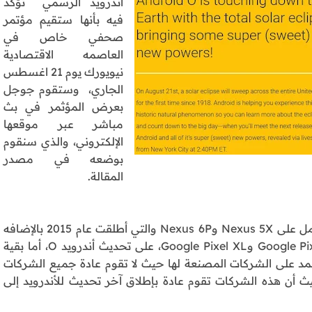
أندرويد الرسمي تؤكد
فيه بأنها ستقيم مؤتمر
صحفي خاص في
العاصمه الاقتصادية
نيويورك يوم 21 اغسطس
الجاري، وستقوم جوجل
بعرض المؤثمر في بث
مباشر عبر موقعها
الإلكتروني، والذي سنقوم
بوضعه في مصدر
المقالة.
هذا ومن المنتظر أن تحصل أجهزة نيكسوس والتي تشتمل على Nexus 5X وNexus 6P والتي أطلقت عام 2015 بالإضافه
إلى Nexus Player وجهاز Google Pixel C وبيكسل Google Pixel وGoogle Pixel XL، على تحديث أندرويد O، أما بقية
تمد على الشركات المصنعة لها حيث لا تقوم عادة جميع الشركات
ث أن هذه الشركات تقوم عادة بإطلاق آخر تحديث للأندرويد إلى