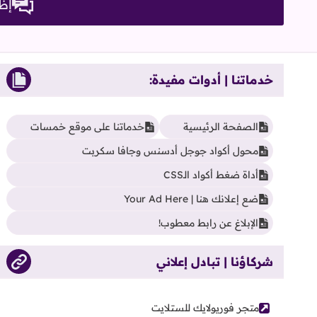
إظه
خدماتنا | أدوات مفيدة:
الصفحة الرئيسية
خدماتنا على موقع خمسات
محول أكواد جوجل أدسنس وجافا سكربت
أداة ضغط أكواد الـCSS
ضع إعلانك هنا | Your Ad Here
الإبلاغ عن رابط معطوب!
شركاؤنا | تبادل إعلاني
متجر فوريولايك للستلايت