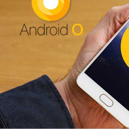
جوجل تطلق أندرويد 8 - Android O رسمياً غداً