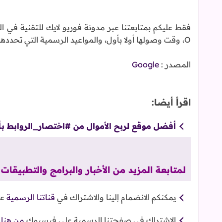
فقط عليكم بمتابعتنا عبر مدونة فوريو لايك للتقنية في ال
O، وقت وصولها أولا بأول، والمواعيد الرسمية التي تحددها الشركات المصنعة لبعض أجهزتها.
المصدر :
Google
اقرأ أيضا:
أفضل موقع لربح الأموال من #اختصار_الروابط بأعلى ع
لمتابعة المزيد من الأخبار والبرامج والتطبيق
يمكنكم الانضمام إلينا والاشتراك في
قناتنا الرسمية
عل
الاشتراك في صفحتنا الرسمية على فيسبوك
من هنا
.