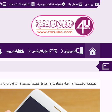
من نحن
اتصل بنا
سياسة الخصوصية
اتفاقية الاستخدام
ال
فوريو لايك للتقنية
كمبيوتر
الجرافيكس
أندرويد
سلسلة iPhone 17، كل ما تحتاج معرفته عن التصميمات والمواصفات المنتظ
الصفحة الرئيسية
أخبار ومقالات
جوجل تطلق أندرويد 8 - Android O رسمياً غداً