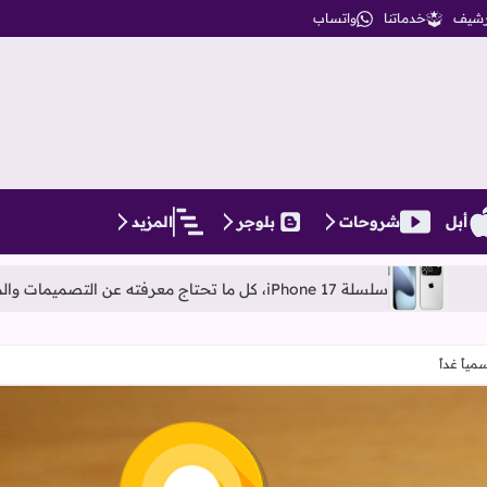
أرشيف
خدماتنا
واتساب
أبل
شروحات
بلوجر
المزيد
رة