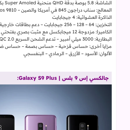
الشاشة: 5.8 بوصة بدقة QHD منحنية Super Amoled بكثافة 570 بكسل في البوصة.
المعالج: سناب دراجون 845 في أمريكا والصين – Exynos 9810 عالمياً ثماني النوى بدقة 10 نانومتر.
الذاكرة العشوائية: 4 جيجابايت
التخزين: 64 – 128 – 256 جيجابايت – دعم بطاقات خارجية حتى 400 جيجابايت
الكاميرا: مزدوجة 12 ميجابكسل مع مثبت بصري بفتحتي F1.5/F2.4 من الخلف & 8 ميجابكسل بفتحة F1.7 من الخلف.
البطارية: 3000 ميلي أمبير – تدعم الشحن السريع QC 2.0 والشحن اللاسلكي بدعم معايير WPC و PMA
مزايا أخرى: حساس قزحية – حساس بصمة – حساس ضوء – 
الألوان: الأسود – الأزرق – الرمادي – البنفسجي
جالكسي إس 9 بلس | Galaxy S9 Plus: