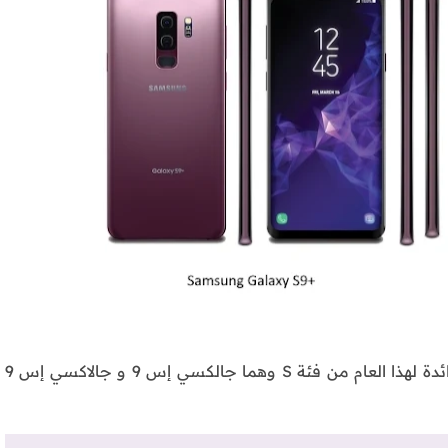
قامت الشركة الكورية سامسونج بالإعلان عن هواتفها الرائدة لهذا العام من فئة S وهما جالكسي إس 9 و جالاكسي إس 9