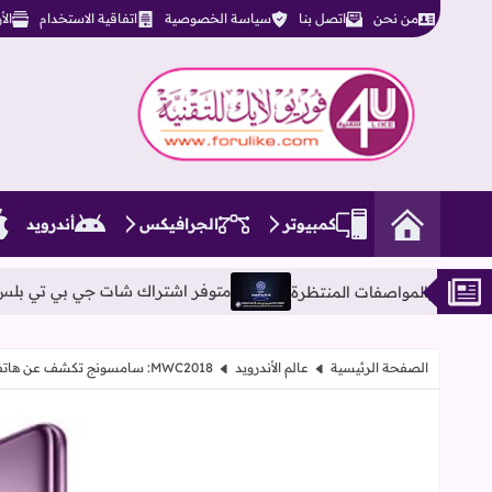
من نحن
اتصل بنا
سياسة الخصوصية
اتفاقية الاستخدام
ال
فوريو لايك للتقنية
كمبيوتر
الجرافيكس
أندرويد
متوفر اشتراك شات جي بي تي بلس ChatGPT-4o PLUS بأحدث الإصدارات مفتوح بدون ليمت
الصفحة الرئيسية
عالم الأندرويد
MWC2018: سامسونج تكشف عن هاتفيها جالكسي إس 9 و إس 9 بلس Galaxy S9, S9 Plus