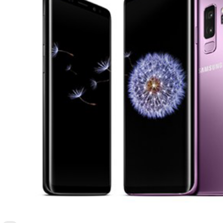
MWC2018: سامسونج تكشف عن هاتفيها جالكسي إس 9 و إس 9 بلس Galaxy S9, S9 Plus