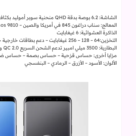
الشاشة: 6.2 بوصة بدقة QHD منحنية سوبر أموليد بكثافة 529 بكسل في البوصة
المعالج: سناب دراغون 845 في أمريكا والصين – Exynos 9810 عالمياً ثماني النوى بدقة 10 نانومتر
الذاكرة العشوائية: 6 غيغابايت
التخزين:64 – 128 – 256 غيغابايت – دعم بطاقات خارجية حتى 400 غيغابايت
البطارية: 3500 ميلي امبير تدعم الشحن السريع QC 2.0 والشحن اللاسلكي بدعم معايير WPC و PMA
مزايا أخرى: حساس قزحية – حساس بصمة – حساس ضوء – 
الألوان: الأسود – الأزرق – الرمادي – البنفسجي