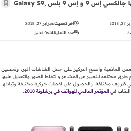
MWC2018: سامسونج تكشف عن هاتفيها جالكسي إس 9 و إس 9 بلس Galaxy S9,
أضف 
, 2018
آخر تحديث:
فبراير 27, 2018
ة
عدد التعليقات:
0 تعليق
خمس الماضية وأصبح التركيز على جعل الشاشات أكبر، وتحسين
 طرق مختلفة للتعبير عن المشاعر والتقاط الصور والتعديل عليها
ظروف مختلفة، والحصول على لقطات حركية مختلفة وتبادلها
النقاب في
المؤتمر العالمي للهواتف في برشلونة 2018
.