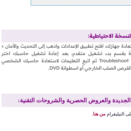
لنسخة الاحتياطية:
عادة جهازك، افتح تطبيق الإعدادات واذهب إلى التحديث والأمان >
دة بقسم بدء تشغيل متقدم، بعد إعادة تشغيل حاسبك اختر
Troubleshoot > Advanced Options > System Image Recovery ثم اتبع التعليمات لاستعادة حاسبك الشخصي
لقرص الصلب الخارجي أو اسطوانة DVD.
ت الجديدة والعروض الحصرية والشروحات التقنية:
ى التيليغرام
من هنا
.