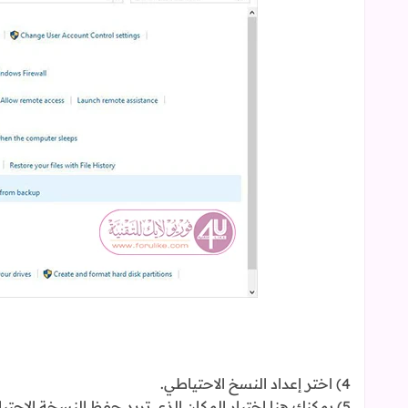
4) اختر إعداد النسخ الاحتياطي.
5) يمكنك هنا اختيار المكان الذي تريد حفظ النسخة الاحتياطية به سواء قرص صلب خارجي أو DVD.