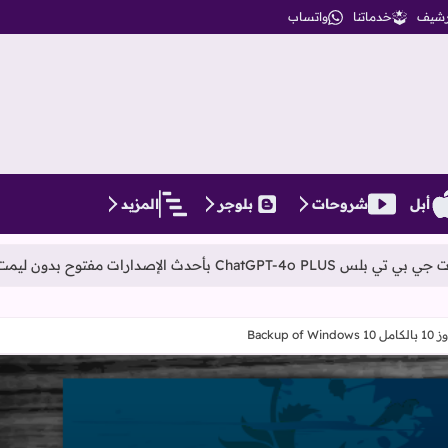
أرشيف
خدماتنا
واتساب
أبل
شروحات
بلوجر
المزيد
ت
بدء إطلاق خ
Back