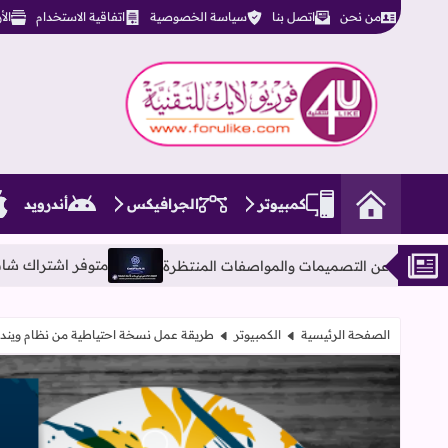
من نحن
اتصل بنا
سياسة الخصوصية
اتفاقية الاستخدام
ال
فوريو لايك للتقنية
كمبيوتر
الجرافيكس
أندرويد
متوفر اشتراك شات جي بي تي بلس ChatGPT-4o PLUS بأحدث الإصدارات مفتوح بدون ليم
الصفحة الرئيسية
الكمبيوتر
طريقة عمل نسخة احتياطية من نظام ويندوز 10 بالكامل up of Windows 10