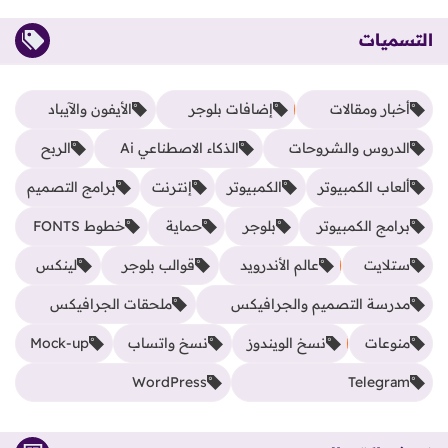
التسميات
أخبار ومقالات
إضافات بلوجر
الأيفون والآيباد
الدروس والشروحات
الذكاء الاصطناعي Ai
الربح
ألعاب الكمبيوتر
الكمبيوتر
إنترنت
برامج التصميم
برامج الكمبيوتر
بلوجر
حماية
خطوط FONTS
ستلايت
عالم الأندرويد
قوالب بلوجر
لينكس
مدرسة التصميم والجرافيكس
ملحقات الجرافيكس
منوعات
نسخ الويندوز
نسخ واتساب
Mock-up
WordPress
Telegram