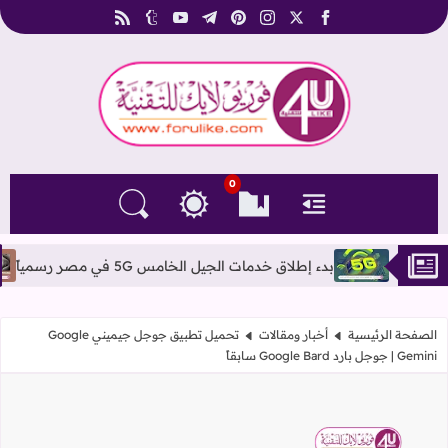
rss
tumblr
youtube
telegram
pinterest
instagram
facebook
x
فوريو لايك للتقنية
0
القائمة
العلامات المرجعية
البحث في المدونة
التغيير بين الوضع النهاري والداكن
بدء إطلاق خدمات الجيل الخامس 5G في مصر رسمياً
المقارنة بي
الصفحة الرئيسية
أخبار ومقالات
تحميل تطبيق جوجل جيميني Google
Gemini | جوجل بارد Google Bard سابقاً