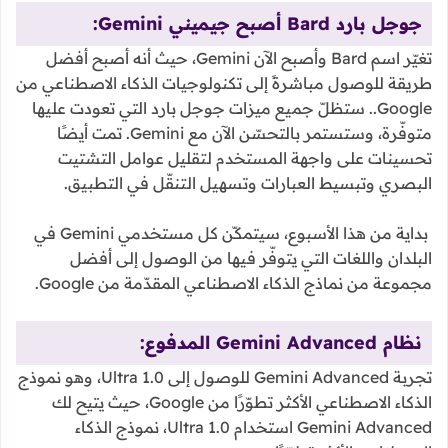
جوجل بارد Bard أصبح جيميني Gemini:
تغيّر اسم Bard وأصبح الآن Gemini، حيث أنه أصبح أفضل
طريقة للوصول مباشرةً إلى تكنولوجيات الذكاء الاصطناعي من
Google.. ستظلّ جميع ميزات جوجل بارد التي تعودت عليها
متوفّرة، وستستمر بالتحسّن الآن مع Gemini. تمت أيضًا
تحسينات على واجهة المستخدم لتقليل عوامل التشتيت
البصري وتبسيط العبارات وتسهيل التنقّل في التطبيق.
بداية من هذا الأسبوع، سيتمكّن كل مستخدمي Gemini في
البلدان واللغات التي يتوفّر فيها من الوصول إلى أفضل
مجموعة من نماذج الذكاء الاصطناعي المقدّمة من Google.
نظام Gemini Advanced المدفوع:
تجربة Gemini Advanced للوصول إلى Ultra 1.0، وهو نموذج
الذكاء الاصطناعي الأكثر تطوّرًا من Google، حيث يتيح لك
Gemini Advanced استخدام Ultra 1.0، نموذج الذكاء