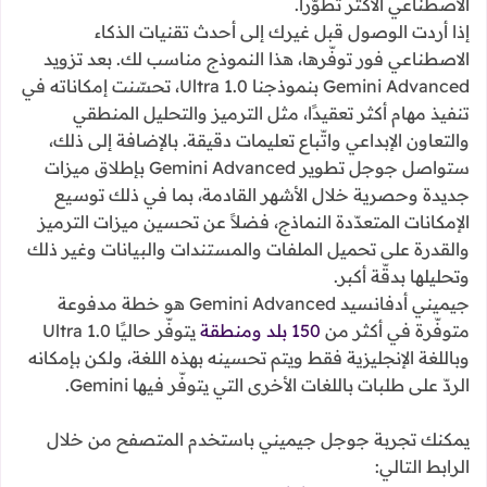
الاصطناعي الأكثر تطوّرًا.
إذا أردت الوصول قبل غيرك إلى أحدث تقنيات الذكاء
الاصطناعي فور توفّرها، هذا النموذج مناسب لك. بعد تزويد
Gemini Advanced بنموذجنا Ultra 1.0، تحسّنت إمكاناته في
تنفيذ مهام أكثر تعقيدًا، مثل الترميز والتحليل المنطقي
والتعاون الإبداعي واتّباع تعليمات دقيقة. بالإضافة إلى ذلك،
ستواصل جوجل تطوير Gemini Advanced بإطلاق ميزات
جديدة وحصرية خلال الأشهر القادمة، بما في ذلك توسيع
الإمكانات المتعدّدة النماذج، فضلاً عن تحسين ميزات الترميز
والقدرة على تحميل الملفات والمستندات والبيانات وغير ذلك
وتحليلها بدقّة أكبر.
جيميني أدفانسيد ‫Gemini Advanced هو خطة مدفوعة
متوفّرة في أكثر من
150 بلد ومنطقة
يتوفّر حاليًا Ultra 1.0
وباللغة الإنجليزية فقط ويتم تحسينه بهذه اللغة، ولكن بإمكانه
الردّ على طلبات باللغات الأخرى التي يتوفّر فيها Gemini.
يمكنك تجربة جوجل جيميني باستخدم المتصفح من خلال
الرابط التالي: