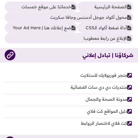
الصفحة الرئيسية
خدماتنا على موقع خمسات
محول أكواد جوجل أدسنس وجافا سكربت
أداة ضغط أكواد الـCSS
ضع إعلانك هنا | Your Ad Here
الإبلاغ عن رابط معطوب!
شركاؤنا | تبادل إعلاني
متجر فوريولايك للستلايت
منتديات دي دي سات الفضائية
مدونة الصحة والجمال
دليل المواقع كت فلاي
كت فلاي لاختصار الروابط