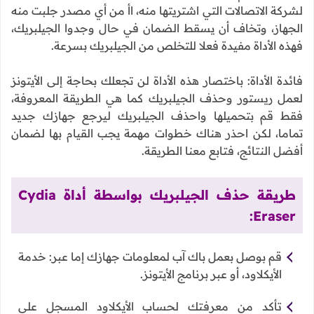
لشركة الاتصالات التي اشتريتها منه، اأ من أي مصدر جلبت منه
الجهاز، وتخاف أن يسقط الضمان في حال وجدوا الجيلبريك،
فهذه الأداة مفيدة فعلا للتخلص من الجيلبريك بسرعة.
فائدة الأداة: باختصار هذه الأداة لن تجعلك بحاجة إلى الأيتونز
لعمل ريستور وحذف الجيلبريك كما هي الطريقة المعروفة،
فقط قم بتحميلها واحذف الجيلبريك ليرجع جهازك جديد
تماما، لكن احذر هناك خطوات مهمة يجب القيام بها لضمان
أفضل النتائج، فتابع معنا الطريقة.
طريقة حذف الجيلبريك بواسطة أداة Cydia
Eraser:
قم بوصل بعمل باك آب لمعلومات جهازك إما عبر: خدمة
الأيكلاود، أو عبر برنامج الأيتونز.
تأكد من معرفتك لحساب الأيكلاود المسجل على