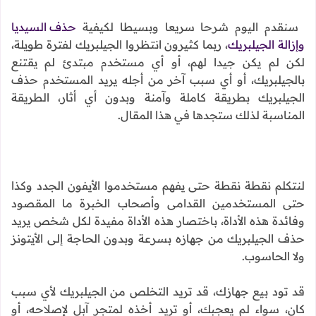
سنقدم اليوم شرحا سريعا وبسيطا لكيفية
حذف السيديا
وإزالة الجيلبريك
، ربما كثيرون انتظروا الجيلبريك لفترة طويلة،
لكن لم يكن جيدا لهم، أو أي مستخدم مبتدئ لم يقتنع
بالجيلبريك، أو أي سبب آخر من أجله يريد المستخدم حذف
الجيلبريك بطريقة كاملة وآمنة وبدون أي أثار، الطريقة
المناسبة لذلك ستجدها في هذا المقال.
لنتكلم نقطة نقطة حتى يفهم مستخدموا الأيفون الجدد وكذا
حتى المستخدمين القدامى وأصحاب الخبرة ما المقصود
وفائدة هذه الأداة، باختصار هذه الأداة مفيدة لكل شخص يريد
حذف الجيلبريك من جهازه بسرعة وبدون الحاجة إلى الأيتونز
ولا الحاسوب.
قد تود بيع جهازك، قد تريد التخلص من الجيلبريك لأي سبب
كان، سواء لم يعجبك، أو تريد أخذه لمتجر آبل لإصلاحه، أو