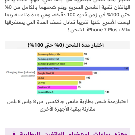
الهاتفان تقنية الشحن السريع ويتم شحنهما بالكامل من 0%
حتى 100% في زمن قدره 100 دقيقة، وهي مدة مناسبة ربما
ليست الأسرع لكنها تقريباً تعادل نصف المدة التي يستغرقها
هاتف iPhone 7 Plus للشحن !
اختبارمدة شحن بطارية هاتفي جالاكسي اس 8 واس 8 بلس
مقارنة ببقية الأجهزة الأخرى
وهذه ساعات استخدام الهاتفين للبطارية في