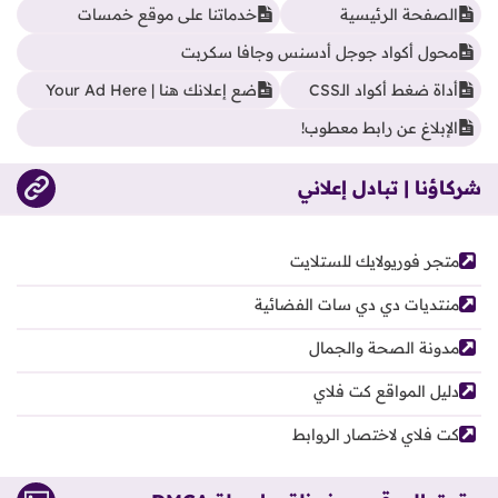
الصفحة الرئيسية
خدماتنا على موقع خمسات
محول أكواد جوجل أدسنس وجافا سكربت
أداة ضغط أكواد الـCSS
ضع إعلانك هنا | Your Ad Here
الإبلاغ عن رابط معطوب!
شركاؤنا | تبادل إعلاني
متجر فوريولايك للستلايت
منتديات دي دي سات الفضائية
مدونة الصحة والجمال
دليل المواقع كت فلاي
كت فلاي لاختصار الروابط