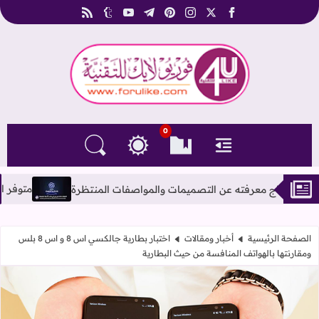
rss
tumblr
youtube
telegram
pinterest
instagram
facebook
x
فوريو لايك للتقنية
0
القائمة
العلامات المرجعية
البحث في المدونة
التغيير بين الوضع النهاري والداكن
متوفر اشتراك شات جي بي تي بلس atGPT-4o PLUS
الصفحة الرئيسية
أخبار ومقالات
اختبار بطارية جالكسي اس 8 و اس 8 بلس
ومقارنتها بالهواتف المنافسة من حيث البطارية