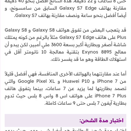
حتى 8 ساعات و 22 دقيقة. هذه النتائج أفضل بنحو 40 دقيقة
مقارنة بهاتف Galaxy S7 Edge السابق من سامسونج، و
أيضاً أفضل بنحو ساعة ونصف مقارنة بهاتف Galaxy S7.
قد يتعجب البعض من تفوق هواتف Galaxy S8 و Galaxy S8
Plus على هاتف Galaxy S7 Edge مثلاً بالرغم من كونه يمتلك
شاشة أصغر وبطارية أكبر بسعة 3600 ملي أمبير، لكن يبدو أن
معالج Exynos 8895 بتقنية معالجة 10 نانومتر أقل في
استهلاك الطاقة وهو ما قد يفسر ذلك.
أما عند مقارنتهما بالهواتف الأخرى المنافسة، فهي أفضل قليلاً
من iPhone 7 و Huawei P10 و Google Pixel XL والتي
تصمد بطاريتها لما يزيد عن 7 ساعات، بينما يتفوق هاتف
iPhone 7 Plus على هواتف اس 8 واس 8 بلس حيث تدوم
بطارية آيفون 7 بلس حتى 9 ساعات كاملة.
اختبار مدة الشحن:
اختبار مدة شحن البطارية هو أيضا شيء مهم، حيث يدعم