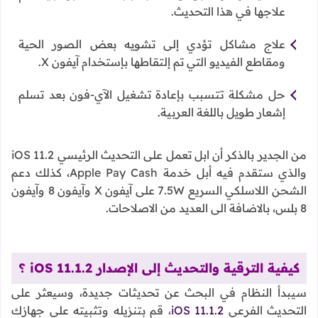
علاجها في هذا التحديث.
علاج مشاكل تؤدي إلى تشويه بعض الصور الحية
ومقاطع الفيديو التي تم إلتقاطها بإستخدام آيفون X.
حل مشكلة تتسبب بإعادة تشغيل الآي-فون بعد تسلم
إشعار طويل باللغة العربية.
من الجدير بالذكر أن ابل تعمل على التحديث الرئيسي iOS 11.2
والذي ستقدم فيه أبل خدمة Apple Pay Cash، كذلك دعم
الشحن اللاسلكي السريع 7.5W على آيفون X وآيفون 8 وآيفون
8 بلس، بالاضافة الى العديد من الاصلاحات.
كيفية الترقية والتحديث إلى الإصدار iOS 11.1.2 ؟
سيبدأ النظام في البحث عن تحديثات جديدة، وسيعثر على
التحديث الفرعي
iOS 11.1.2
، قم بتنزيله وتثبيته على جهازك