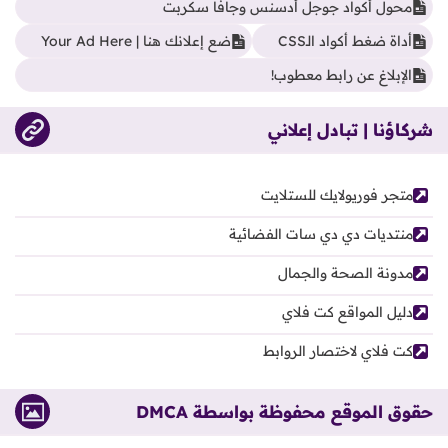
محول أكواد جوجل أدسنس وجافا سكربت
أداة ضغط أكواد الـCSS
ضع إعلانك هنا | Your Ad Here
الإبلاغ عن رابط معطوب!
شركاؤنا | تبادل إعلاني
متجر فوريولايك للستلايت
منتديات دي دي سات الفضائية
مدونة الصحة والجمال
دليل المواقع كت فلاي
كت فلاي لاختصار الروابط
حقوق الموقع محفوظة بواسطة DMCA