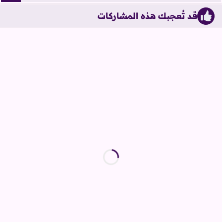
قد تُعجبك هذه المشاركات
iqraaPostsStyle6/الأيفون والآيباد/6/{"cats":false}