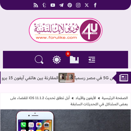
rss
tumblr
youtube
telegram
pinterest
instagram
facebook
x
فوريو لايك للتقنية
0
القائمة
العلامات المرجعية
البحث في المدونة
التغيير بين الوضع النهاري والداكن
المقارنة بين هاتفي آيفون 15 برو ماكس و آيفون 16 برو ماكس
الصفحة الرئيسية
الأيفون والآيباد
أبل تطلق تحديث iOS 11.1.2 للقضاء على
بعض المشاكل في التحديثات السابقة