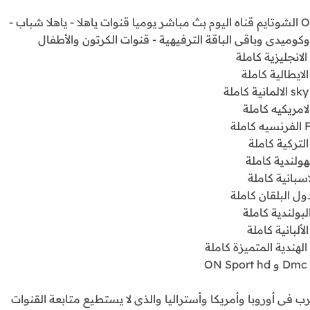
قنوات Bein Movies - باقه قنوات Art كاملة - قنوات OSN الشوتايم قناه اليوم بث مباشر يوميا قنوات ياهلا - ياهلا شباب -
ميدى وباقى الباقة الترفيهية - قنوات الكرتون والأطفال
لة
ب فى أوروبا وأمريكا وأستراليا والذى لا يستطيع متابعة القنوات