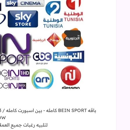
باقه BEIN SPORT كامله - بين اسبورت كامله / 3 جودات مختلفة + سيرفر 2 احتياطى أثناء ضغط المباريات
OW
لتلبيه رغبات جميع العمل