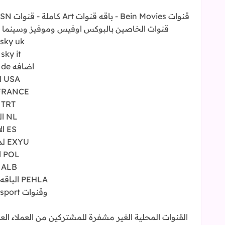
قنوات الخاصين بالبوكس اوفيس وموفيز وسينما وكو
sky uk الانجليزية كاملة
sky it الايطالية كاملة
اضافه sky de الالمانية كاملة
USA الامريكيه كاملة
FRANCE الفرنسيه كام
TRT التركية كاملة
NL الهولندية كاملة
ES الاسبانية كاملة
EXYU لدول البلقان كاملة
POL البولندية كاملة
ALB الألبانية كاملة
PEHLA الباقه الهندية المتميزة كاملة
وقنوات Dmc sport و ON Sport hd
القنوات المحلية الغير مشفرة للمشتركين من العملاء العر