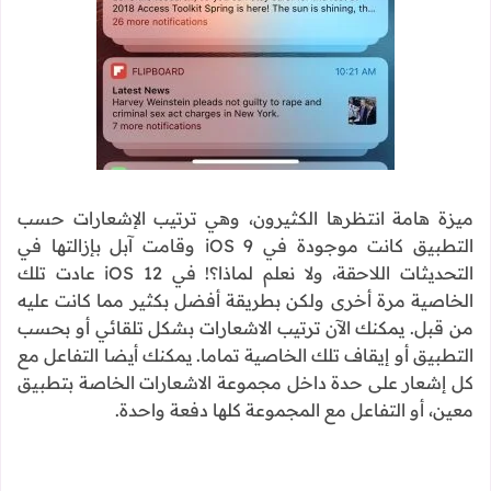
ميزة هامة انتظرها الكثيرون، وهي ترتيب الإشعارات حسب
التطبيق كانت موجودة في iOS 9 وقامت آبل بإزالتها في
التحديثات اللاحقة، ولا نعلم لماذا؟! في iOS 12 عادت تلك
الخاصية مرة أخرى ولكن بطريقة أفضل بكثير مما كانت عليه
من قبل. يمكنك الآن ترتيب الاشعارات بشكل تلقائي أو بحسب
التطبيق أو إيقاف تلك الخاصية تماما. يمكنك أيضا التفاعل مع
كل إشعار على حدة داخل مجموعة الاشعارات الخاصة بتطبيق
معين، أو التفاعل مع المجموعة كلها دفعة واحدة.