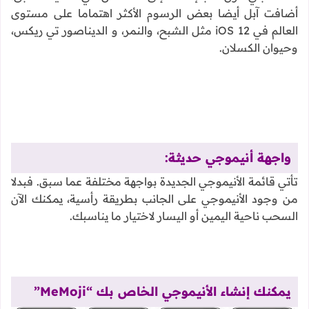
أضافت آبل أيضا بعض الرسوم الأكثر اهتماما على مستوى
العالم في iOS 12 مثل الشبح، والنمر، و الديناصور تي ريكس،
وحيوان الكسلان.
واجهة أنيموجي حديثة:
تأتي قائمة الأنيموجي الجديدة بواجهة مختلفة عما سبق. فبدلا
من وجود الأنيموجي على الجانب بطريقة رأسية، يمكنك الآن
السحب ناحية اليمين أو اليسار لاختيار ما يناسبك.
يمكنك إنشاء الأنيموجي الخاص بك “MeMoji”