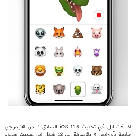
أضافت أبل في تحديث iOS 11.3 السابق 4 من الأنيموجي
خاصة بآي-فون X بالإضافة إلى 12 شكل في تحديث سابق.