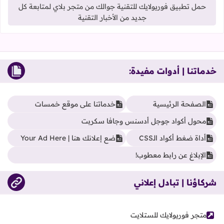
حمل تطبيق فوريولايك للتقنية جوالك من متجر بلاي لمتابعة كل
جديد من الأخبار التقنية
خدماتنا | أدوات مفيدة:
الصفحة الرئيسية
خدماتنا على موقع خمسات
محول أكواد جوجل أدسنس وجافا سكربت
أداة ضغط أكواد الـCSS
ضع إعلانك هنا | Your Ad Here
الإبلاغ عن رابط معطوب!
شركاؤنا | تبادل إعلاني
متجر فوريولايك للستلايت