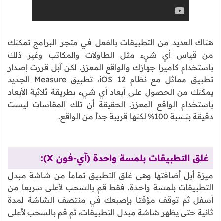
هناك العديد من التطبيقات بالفعل في متجر البرامج تمكنك
من قياس أي شيء مثل الطاولات والمكاتب وغير ذلك
باستخدام كاميرا جهازك والواقع المعزز. لكن آبل قررت إصدار
تطبيق مماثل مع نظام iOS 12، تطبيق Measure الجديد
يمكنك من الحصول على أبعاد أي شيء بطريقة ثلاثية الأبعاد
باستخدام الواقع المعزز. الحقيقة أن تلك المقاسات ليست
دقيقة بنسبة 100% لكنها قريبة جداً من الواقع.
غلق التطبيقات بلمسة واحدة (آي-فون X):
ميزة أبل أضافتها وهى غلق التطبيق تماماً من شاشة مبدل
التطبيقات بلمسة واحدة. فقط قم بالسحب لأعلى سريعا من
أسفل ثم توقف مؤقتا بإصبعك في منتصف الشاشة لمدة
ثانية حتى يظهر شاشة مبدل التطبيقات، ثم قم بالسحب لأعلى