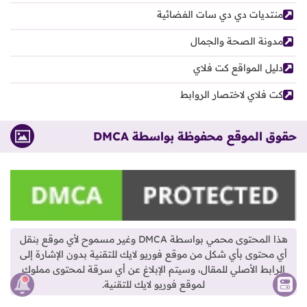
منتديات دي دي سات الفضائية
مدونة الصحة والجمال
دليل المواقع كت فلاي
كت فلاي لاختصار الروابط
حقوق الموقع محفوظة بواسطة DMCA
هذا المحتوى محمي بواسطة DMCA وغير مسموح لأي موقع بنقل
أي محتوى بأي شكل من موقع فوريو لايك للتقنية بدون الإشارة إلى
الرابط الأصلي للمقال، وسيتم الإبلاغ عن أي سرقة لمحتوى مملوك
لموقع فوريو لايك للتقنية.