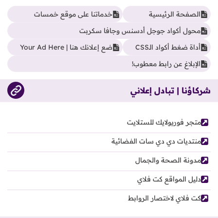
الصفحة الرئيسية
خدماتنا على موقع خمسات
محول أكواد جوجل أدسنس وجافا سكربت
أداة ضغط أكواد الـCSS
ضع إعلانك هنا | Your Ad Here
الإبلاغ عن رابط معطوب!
شركاؤنا | تبادل إعلاني
متجر فوريولايك للستلايت
منتديات دي دي سات الفضائية
مدونة الصحة والجمال
دليل المواقع كت فلاي
كت فلاي لاختصار الروابط