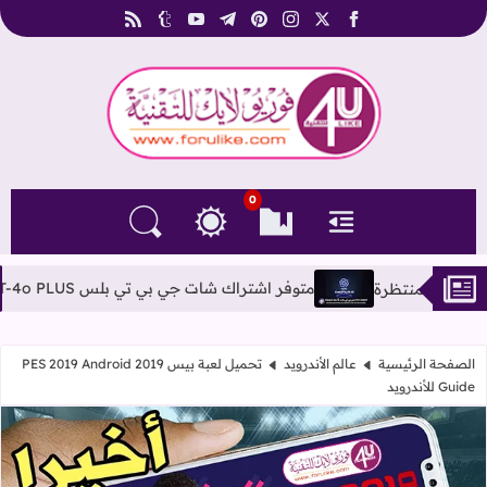
rss
tumblr
youtube
telegram
pinterest
instagram
facebook
x
فوريو لايك للتقنية
0
القائمة
العلامات المرجعية
البحث في المدونة
التغيير بين الوضع النهاري والداكن
متوفر اشتراك شات جي بي تي بلس ChatGPT-4o PLUS بأحدث الإصدارات مفتوح بدون ليمت
الصفحة الرئيسية
عالم الأندرويد
تحميل لعبة بيس 2019 PES 2019 Android
Guide للأندرويد