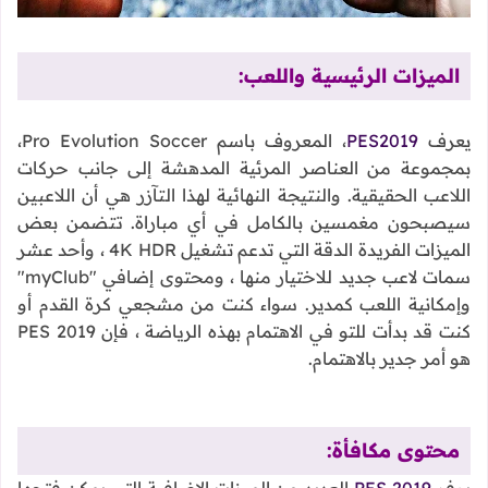
الميزات الرئيسية واللعب:
يعرف
PES2019
، المعروف باسم Pro Evolution Soccer،
بمجموعة من العناصر المرئية المدهشة إلى جانب حركات
اللاعب الحقيقية. والنتيجة النهائية لهذا التآزر هي أن اللاعبين
سيصبحون مغمسين بالكامل في أي مباراة. تتضمن بعض
الميزات الفريدة الدقة التي تدعم تشغيل 4K HDR ، وأحد عشر
سمات لاعب جديد للاختيار منها ، ومحتوى إضافي "myClub"
وإمكانية اللعب كمدير. سواء كنت من مشجعي كرة القدم أو
كنت قد بدأت للتو في الاهتمام بهذه الرياضة ، فإن PES 2019
هو أمر جدير بالاهتمام.
محتوى مكافأة:
يوفر
PES 2019
العديد من الميزات الإضافية التي يمكن فتحها