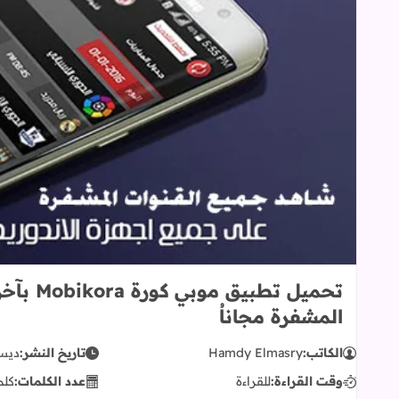
تحميل ت
المشفرة مجاناُ
الكاتب:
Hamdy Elmasry
تاريخ النشر:
ديسمبر 
وقت القراءة:
للقراءة
عدد الكلمات:
كلم