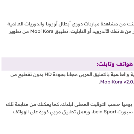
ك من مشاهدة مباريات دورى أبطال أوروبا والدوريات العالمية
والمحلية بالإضافة إلى القنوات العربية المشفرة بث مباشر من هاتفك الأندرويد أو التابليت، تطبيق Mobi Kora من تطوير
استمتع بمشاهدة مباريات كرة القدم المحلية والعالمية بالتعليق العربي مجانا بجودة HD بدون تقطيع من
.
يومياً حسب التوقيت المحلى لبلدك، كما يمكنك من متابعة تلك
المباريات مباشرةً أثناء بثها على القنوات الرياضية مثل بين سبورت bein Sport، ويعمل تطبيق موبي كورة على الهواتف