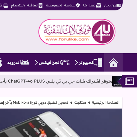
من نحن
اتصل بنا
سياسة الخصوصية
اتفاقية الاستخدام
ال
فوريو لايك للتقنية
كمبيوتر
الجرافيكس
أندرويد
شتراك شات جي بي تي بلس ChatGPT-4o PLUS بأحدث الإصدارات مفتوح بدون ليمت
الصفحة الرئيسية
ستلايت
تحميل تطبيق موبي كورة Mobikora بآخر إصدار لمشاهدة جميع المباريات والقنوات المشفرة مجاناُ